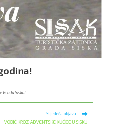
 godina!
ce Grada Siska!
Slijedeća objava
VODIČ KROZ ADVENTSKE KUĆICE U SISKU