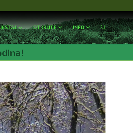
JEŠTAJ
OTKRIJTE
INFO
Uključi/isključi
odina!
Pretragu
Web-
Stranice