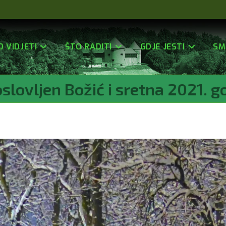
O VIDJETI
ŠTO RADITI
GDJE JESTI
SM
slovljen Božić i sretna 2021. g