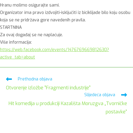
Hranu molimo osigurajte sami.
Organizator ima pravo izdvojiti-isključiti iz biciklijade bilo koju osobu
koja se ne pridržava gore navedenih pravila.
STARTNINA
Za ovaj događaj se ne naplaćuje.
Više informacija:
https://web.facebook.com/events/1476769669812630?
active_tab=about
Pročitaj
Prethodna objava
više
Otvorenje izložbe ”Fragmenti industrije”
članaka
Slijedeća objava
Hit komedija u produkciji Kazališta Moruzgva „Tvorničke
postavke“