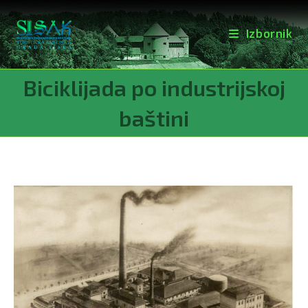
Izbornik
Preskoči
Biciklijada po industrijskoj
na
sadržaj
baštini