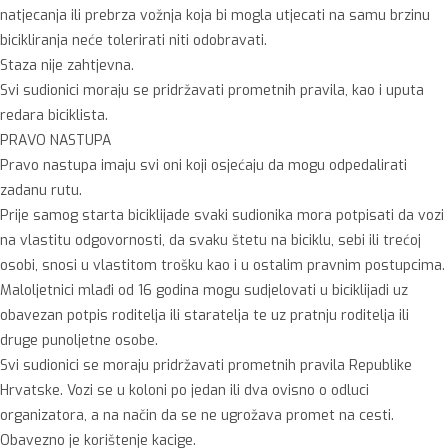
natjecanja ili prebrza vožnja koja bi mogla utjecati na samu brzinu
bicikliranja neće tolerirati niti odobravati.
Staza nije zahtjevna.
Svi sudionici moraju se pridržavati prometnih pravila, kao i uputa
redara biciklista.
PRAVO NASTUPA
Pravo nastupa imaju svi oni koji osjećaju da mogu odpedalirati
zadanu rutu.
Prije samog starta biciklijade svaki sudionika mora potpisati da vozi
na vlastitu odgovornosti, da svaku štetu na biciklu, sebi ili trećoj
osobi, snosi u vlastitom trošku kao i u ostalim pravnim postupcima.
Maloljetnici mlađi od 16 godina mogu sudjelovati u biciklijadi uz
obavezan potpis roditelja ili staratelja te uz pratnju roditelja ili
druge punoljetne osobe.
Svi sudionici se moraju pridržavati prometnih pravila Republike
Hrvatske. Vozi se u koloni po jedan ili dva ovisno o odluci
organizatora, a na način da se ne ugrožava promet na cesti.
Obavezno je korištenje kacige.