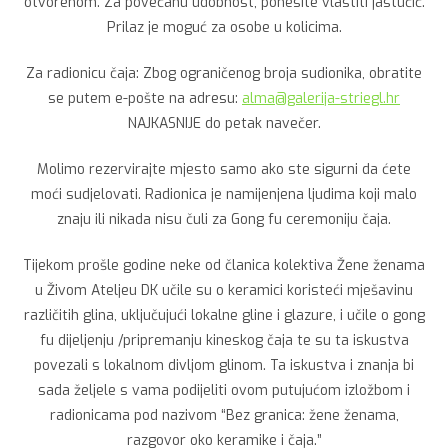
otvorenom. Za povećanu udobnost, ponesite vlastiti jastučić.
Prilaz je moguć za osobe u kolicima.
Za radionicu čaja: Zbog ograničenog broja sudionika, obratite
se putem e-pošte na adresu:
alma@galerija-striegl.hr
NAJKASNIJE do petak navečer.
Molimo rezervirajte mjesto samo ako ste sigurni da ćete
moći sudjelovati. Radionica je namijenjena ljudima koji malo
znaju ili nikada nisu čuli za Gong fu ceremoniju čaja.
Tijekom prošle godine neke od članica kolektiva Žene ženama
u Živom Ateljeu DK učile su o keramici koristeći mješavinu
različitih glina, uključujući lokalne gline i glazure, i učile o gong
fu dijeljenju /pripremanju kineskog čaja te su ta iskustva
povezali s lokalnom divljom glinom. Ta iskustva i znanja bi
sada željele s vama podijeliti ovom putujućom izložbom i
radionicama pod nazivom “Bez granica: žene ženama,
razgovor oko keramike i čaja.”