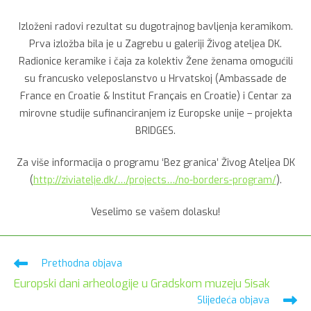
Izloženi radovi rezultat su dugotrajnog bavljenja keramikom.
Prva izložba bila je u Zagrebu u galeriji Živog ateljea DK.
Radionice keramike i čaja za kolektiv Žene ženama omogućili
su francusko veleposlanstvo u Hrvatskoj (Ambassade de
France en Croatie & Institut Français en Croatie) i Centar za
mirovne studije sufinanciranjem iz Europske unije – projekta
BRIDGES.
Za više informacija o programu ‘Bez granica’ Živog Ateljea DK
(
http://ziviatelje.dk/…/projects…/no-borders-program/
).
Veselimo se vašem dolasku!
Pročitaj
Prethodna objava
više
Europski dani arheologije u Gradskom muzeju Sisak
članaka
Slijedeća objava