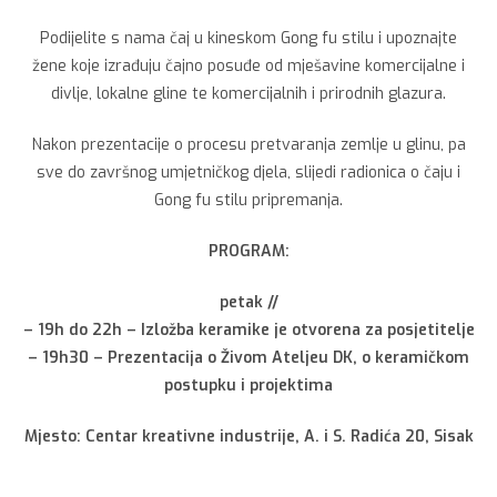
Podijelite s nama čaj u kineskom Gong fu stilu i upoznajte
žene koje izrađuju čajno posuđe od mješavine komercijalne i
divlje, lokalne gline te komercijalnih i prirodnih glazura.
Nakon prezentacije o procesu pretvaranja zemlje u glinu, pa
sve do završnog umjetničkog djela, slijedi radionica o čaju i
Gong fu stilu pripremanja.
PROGRAM:
petak //
– 19h do 22h – Izložba keramike je otvorena za posjetitelje
– 19h30 – Prezentacija o Živom Ateljeu DK, o keramičkom
postupku i projektima
Mjesto: Centar kreativne industrije, A. i S. Radića 20, Sisak