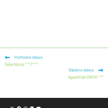
Pročitaj
Prethodna objava
više
Sobe Korzo ***/****
članaka
Slijedeća objava
Apartman ONYX ***