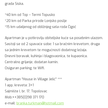
grada Siska.
*40 km od Top – Termi Topusko
*20 km od Parka prirode Lonjsko poslje
*15 km udaljenog od obližnjeg sela roda Čigoč
Apartman je u potkrovlju obiteljske kuće sa posebnim ulazom.
Sastoji se od 2 spavaće sobe: 1 sa bračnim krevetom, druga
sa jednim krevetom te mogućnosti dodatnog ležaja.
Dnevni boravak, kuhinja i blagovaonica, te kupaonica.
Centralno grijanje, dodatan kamin.
Osiguran parking, te Wifi.
Apartman “House in Village Jelić” ***
1 app, kreveta: 3+1
Sajmište I, br. 17, Topolovac
Mob:++385(0)98 371 170
e-mail:
branka.turkman@hotmail.com