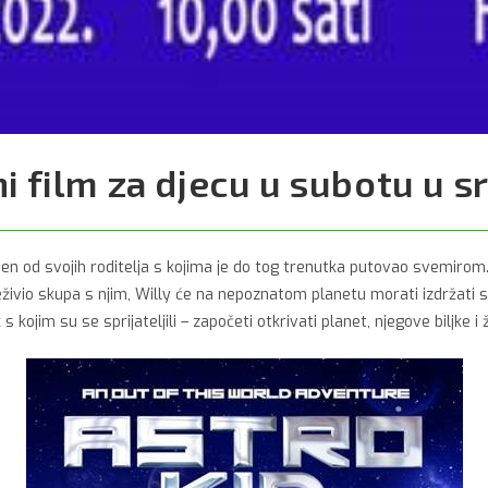
i film za djecu u subotu u s
jen od svojih roditelja s kojima je do tog trenutka putovao svemirom.
reživio skupa s njim, Willy će na nepoznatom planetu morati izdržat
s kojim su se sprijateljili – započeti otkrivati planet, njegove biljke i 