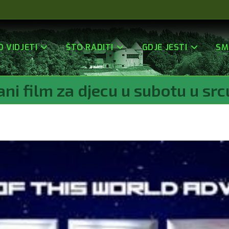
O VIDJETI
ŠTO RADITI
GDJE JESTI
SM
ni film za djecu u subotu u sr