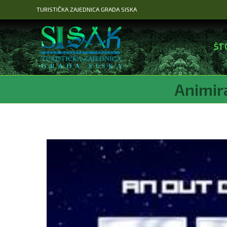
Preskoči
TURISTIČKA ZAJEDNICA GRADA SISKA
na
sadržaj
ŠT
Animira