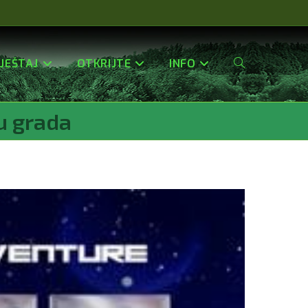
JEŠTAJ
OTKRIJTE
INFO
Uključi/isključi
cu grada
Pretragu
Web-
Stranice