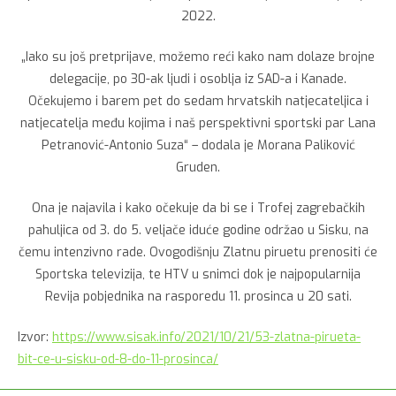
2022.
„Iako su još pretprijave, možemo reći kako nam dolaze brojne
delegacije, po 30-ak ljudi i osoblja iz SAD-a i Kanade.
Očekujemo i barem pet do sedam hrvatskih natjecateljica i
natjecatelja među kojima i naš perspektivni sportski par Lana
Petranović-Antonio Suza“ – dodala je Morana Paliković
Gruden.
Ona je najavila i kako očekuje da bi se i Trofej zagrebačkih
pahuljica od 3. do 5. veljače iduće godine održao u Sisku, na
čemu intenzivno rade. Ovogodišnju Zlatnu piruetu prenositi će
Sportska televizija, te HTV u snimci dok je najpopularnija
Revija pobjednika na rasporedu 11. prosinca u 20 sati.
Izvor:
https://www.sisak.info/2021/10/21/53-zlatna-pirueta-
bit-ce-u-sisku-od-8-do-11-prosinca/