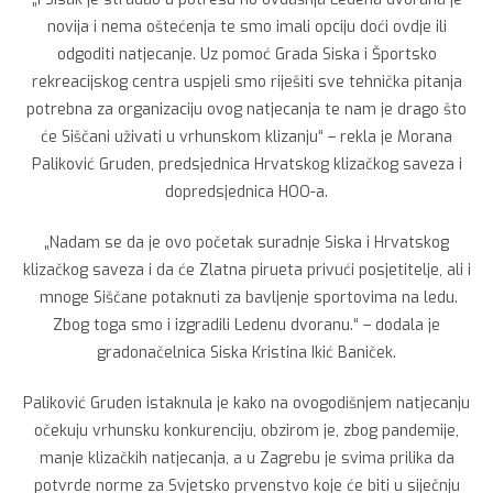
novija i nema oštećenja te smo imali opciju doći ovdje ili
odgoditi natjecanje. Uz pomoć Grada Siska i Športsko
rekreacijskog centra uspjeli smo riješiti sve tehnička pitanja
potrebna za organizaciju ovog natjecanja te nam je drago što
će Siščani uživati u vrhunskom klizanju“ – rekla je Morana
Paliković Gruden, predsjednica Hrvatskog klizačkog saveza i
dopredsjednica HOO-a.
„Nadam se da je ovo početak suradnje Siska i Hrvatskog
klizačkog saveza i da će Zlatna pirueta privući posjetitelje, ali i
mnoge Siščane potaknuti za bavljenje sportovima na ledu.
Zbog toga smo i izgradili Ledenu dvoranu.“ – dodala je
gradonačelnica Siska Kristina Ikić Baniček.
Paliković Gruden istaknula je kako na ovogodišnjem natjecanju
očekuju vrhunsku konkurenciju, obzirom je, zbog pandemije,
manje klizačkih natjecanja, a u Zagrebu je svima prilika da
potvrde norme za Svjetsko prvenstvo koje će biti u siječnju