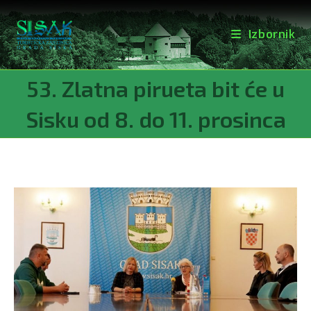
Izbornik
Preskoči
53. Zlatna pirueta bit će u
na
sadržaj
Sisku od 8. do 11. prosinca