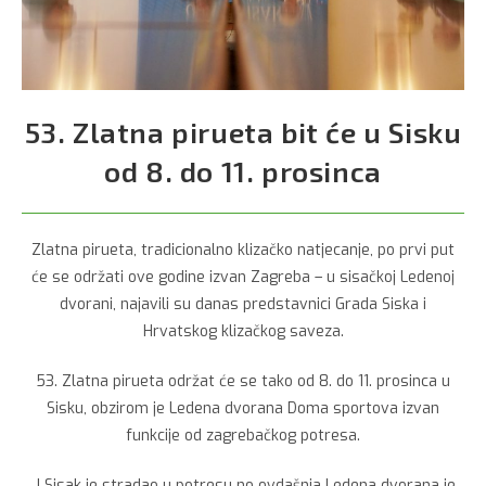
53. Zlatna pirueta bit će u Sisku
od 8. do 11. prosinca
Zlatna pirueta, tradicionalno klizačko natjecanje, po prvi put
će se održati ove godine izvan Zagreba – u sisačkoj Ledenoj
dvorani, najavili su danas predstavnici Grada Siska i
Hrvatskog klizačkog saveza.
53. Zlatna pirueta održat će se tako od 8. do 11. prosinca u
Sisku, obzirom je Ledena dvorana Doma sportova izvan
funkcije od zagrebačkog potresa.
„I Sisak je stradao u potresu no ovdašnja Ledena dvorana je