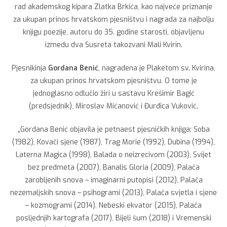
rad akademskog kipara Zlatka Brkića, kao najveće priznanje
za ukupan prinos hrvatskom pjesništvu i nagrada za najbolju
knjigu poezije, autoru do 35. godine starosti, objavljenu
između dva Susreta takozvani Mali Kvirin.
Pjesnikinja
Gordana Benić
, nagrađena je Plaketom sv. Kvirina,
za ukupan prinos hrvatskom pjesništvu. O tome je
jednoglasno odlučio žiri u sastavu Krešimir Bagić
(predsjednik), Miroslav Mićanović i Đurđica Vuković.
„Gordana Benić objavila je petnaest pjesničkih knjiga: Soba
(1982), Kovači sjene (1987), Trag Morie (1992), Dubina (1994),
Laterna Magica (1998), Balada o neizrecivom (2003), Svijet
bez predmeta (2007), Banalis Gloria (2009), Palača
zarobljenih snova – imaginarni putopisi (2012), Palača
nezemaljskih snova – psihogrami (2013), Palača svjetla i sjene
– kozmogrami (2014), Nebeski ekvator (2015), Palača
posljednjih kartografa (2017), Bijeli šum (2018) i Vremenski