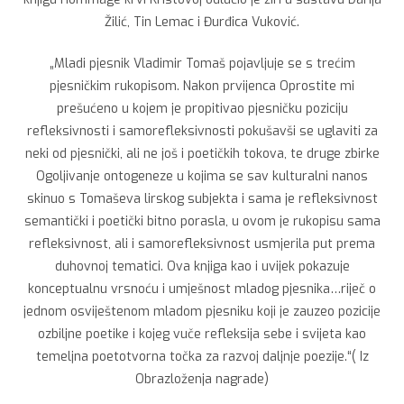
Žilić, Tin Lemac i Đurđica Vuković.
„Mladi pjesnik Vladimir Tomaš pojavljuje se s trećim
pjesničkim rukopisom. Nakon prvijenca Oprostite mi
prešućeno u kojem je propitivao pjesničku poziciju
refleksivnosti i samorefleksivnosti pokušavši se uglaviti za
neki od pjesnički, ali ne još i poetičkih tokova, te druge zbirke
Ogoljivanje ontogeneze u kojima se sav kulturalni nanos
skinuo s Tomaševa lirskog subjekta i sama je refleksivnost
semantički i poetički bitno porasla, u ovom je rukopisu sama
refleksivnost, ali i samorefleksivnost usmjerila put prema
duhovnoj tematici. Ova knjiga kao i uvijek pokazuje
konceptualnu vrsnoću i umješnost mladog pjesnika…riječ o
jednom osviještenom mladom pjesniku koji je zauzeo pozicije
ozbiljne poetike i kojeg vuče refleksija sebe i svijeta kao
temeljna poetotvorna točka za razvoj daljnje poezije.“( Iz
Obrazloženja nagrade)