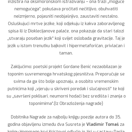
inzistira na oksimoronskom istraživanju – ona traži „moguće
nemogućega“, pokušava pročitati nečitljivo, obuhvatiti
neizmjerno, pojasniti neobjašnjivo, zaustaviti nestalno.
Osluškujući mrtve jezike, koji odjekuju iz kakva zaboravljenog
spisa ili iz Dioklecijanove palače, ona pokazuje da stari talozi
„stvaraju poseban jezik“ koji svijet oslobađa gravitacije. Taj je
jezik u istom trenutku bajkovit i hipermetaforičan, privlačan i
taman.
Zaključimo: poetski projekt Gordane Benić nezaobilazan je
toponim suvremenoga hrvatskog pjesništva. Preporučuje se
svima da ga što bolje upoznaju, a osobito vremenskim
putnicima koji „vjeruju u skriveni poredak i slučajnosti“ te koji
su „savršeni poklisari, neumorni hodači bez središta i znanja o
toponimima“.(Iz Obrazloženja nagrade)
Dobitnika Nagrade za najbolju knjigu poezije autora do 35.
godina objavljenu između dva Susreta je
Vladimir Tomaš
za
knjigu Hommage krvi Kristovoj odlučio je žiri u sastavu Darija