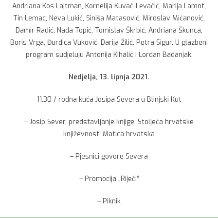
Andriana Kos Lajtman, Kornelija Kuvač-Levačić, Marija Lamot,
Tin Lemac, Neva Lukić, Siniša Matasović, Miroslav Mićanović,
Damir Radić, Nada Topić, Tomislav Škrbić, Andriana Škunca,
Boris Vrga, Đurđica Vuković, Darija Žilić, Petra Sigur. U glazbeni
program sudjeluju Antonija Kihalić i Lordan Badanjak.
Nedjelja, 13. lipnja 2021.
11,30 / rodna kuća Josipa Severa u Blinjski Kut
– Josip Sever, predstavljanje knjige, Stoljeća hrvatske
književnost, Matica hrvatska
– Pjesnici govore Severa
– Promocija „Riječi“
– Piknik