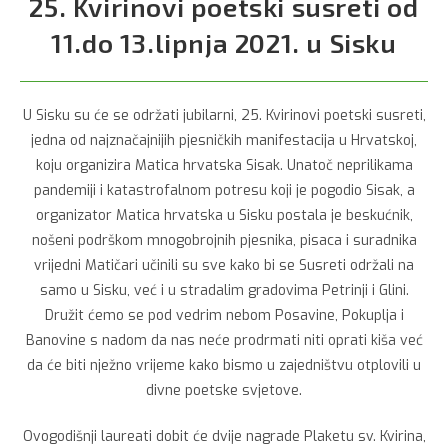
25. Kvirinovi poetski susreti od
11.do 13.lipnja 2021. u Sisku
U Sisku su će se održati jubilarni, 25. Kvirinovi poetski susreti,
jedna od najznačajnijih pjesničkih manifestacija u Hrvatskoj,
koju organizira Matica hrvatska Sisak. Unatoč neprilikama
pandemiji i katastrofalnom potresu koji je pogodio Sisak, a
organizator Matica hrvatska u Sisku postala je beskućnik,
nošeni podrškom mnogobrojnih pjesnika, pisaca i suradnika
vrijedni Matičari učinili su sve kako bi se Susreti održali na
samo u Sisku, već i u stradalim gradovima Petrinji i Glini.
Družit ćemo se pod vedrim nebom Posavine, Pokuplja i
Banovine s nadom da nas neće prodrmati niti oprati kiša već
da će biti nježno vrijeme kako bismo u zajedništvu otplovili u
divne poetske svjetove.
Ovogodišnji laureati dobit će dvije nagrade Plaketu sv. Kvirina,