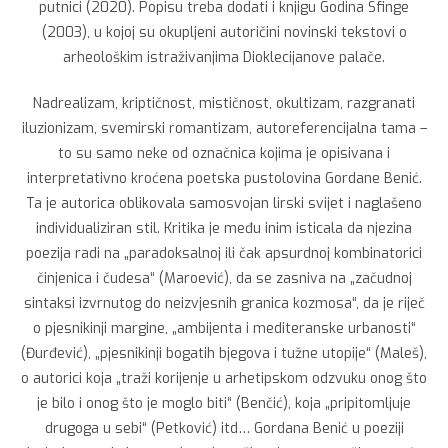
putnici (2020). Popisu treba dodati i knjigu Godina Sfinge
(2003), u kojoj su okupljeni autoričini novinski tekstovi o
arheološkim istraživanjima Dioklecijanove palače.
Nadrealizam, kriptičnost, mističnost, okultizam, razgranati
iluzionizam, svemirski romantizam, autoreferencijalna tama –
to su samo neke od označnica kojima je opisivana i
interpretativno kroćena poetska pustolovina Gordane Benić.
Ta je autorica oblikovala samosvojan lirski svijet i naglašeno
individualiziran stil. Kritika je među inim isticala da njezina
poezija radi na „paradoksalnoj ili čak apsurdnoj kombinatorici
činjenica i čudesa“ (Maroević), da se zasniva na „začudnoj
sintaksi izvrnutog do neizvjesnih granica kozmosa“, da je riječ
o pjesnikinji margine, „ambijenta i mediteranske urbanosti“
(Đurđević), „pjesnikinji bogatih bjegova i tužne utopije“ (Maleš),
o autorici koja „traži korijenje u arhetipskom odzvuku onog što
je bilo i onog što je moglo biti“ (Benčić), koja „pripitomljuje
drugoga u sebi“ (Petković) itd… Gordana Benić u poeziji