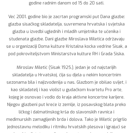
godine radnim danom od 15 do 20 sati.
Već 2001. godine bio je zacrtan programski put Dana glazbe:
glazba sisačkog skladatelja, suvremena hrvatska i svjetska
glazba u izvedbi uglednih i mladih umjetnika te učenika i
studenata glazbe. Dani glazbe Miroslava Miletića održavaju
se u organizaciji Doma kulture Kristalna kocka vedrine Sisak, a
pod pokroviteljstvom Ministarstva kulture RH i Grada Siska.
Miroslav Miletić (Sisak 1925.), jedan je od najstarijih
skladatelja u Hrvatskoj, čija su djela u nekim koncertnim
sezonama bila i najizvođenija u nas. Glazbom je obišao svijet, i
kao skladatelj i kao violist u gudačkom kvartetu Pro arte,
kojeg je osnovao i vodio do kraja aktivne koncertne karijere.
Njegov glazbeni put kreće iz zemlje, iz posavskog blata preko
ličkog i dalmatinskog krša do slavonskih ravnica i
međimurskih zamagljenih brda i dolova. Tako je Miletić prigrlio
jednostavnu melodiku i ritmiku hrvatskih plesova i igrajući se