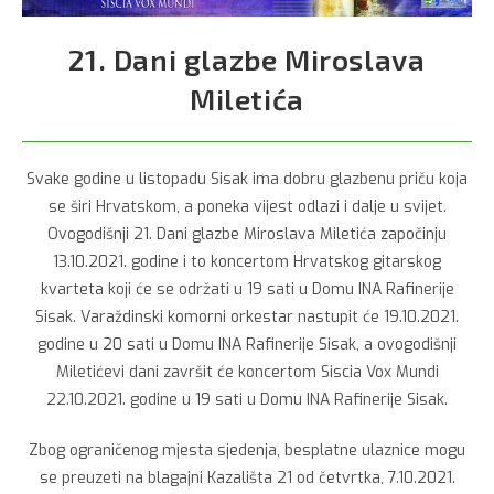
21. Dani glazbe Miroslava
Miletića
Svake godine u listopadu Sisak ima dobru glazbenu priču koja
se širi Hrvatskom, a poneka vijest odlazi i dalje u svijet.
Ovogodišnji 21. Dani glazbe Miroslava Miletića započinju
13.10.2021. godine i to koncertom Hrvatskog gitarskog
kvarteta koji će se održati u 19 sati u Domu INA Rafinerije
Sisak. Varaždinski komorni orkestar nastupit će 19.10.2021.
godine u 20 sati u Domu INA Rafinerije Sisak, a ovogodišnji
Miletićevi dani završit će koncertom Siscia Vox Mundi
22.10.2021. godine u 19 sati u Domu INA Rafinerije Sisak.
Zbog ograničenog mjesta sjedenja, besplatne ulaznice mogu
se preuzeti na blagajni Kazališta 21 od četvrtka, 7.10.2021.