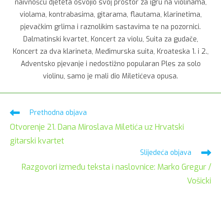
naivnošću djeteta osvojio svoj prostor za igru na violinama,
violama, kontrabasima, gitarama, flautama, klarinetima,
pjevačkim grlima i raznolikim sastavima te na pozornici.
Dalmatinski kvartet, Koncert za violu, Suita za gudače,
Koncert za dva klarineta, Međimurska suita, Kroateska 1. i 2.,
Adventsko pjevanje i nedostižno popularan Ples za solo
violinu, samo je mali dio Miletićeva opusa.
Pročitaj
Prethodna objava
više
Otvorenje 21. Dana Miroslava Miletića uz Hrvatski
članaka
gitarski kvartet
Slijedeća objava
Razgovori između teksta i naslovnice: Marko Gregur /
Vošicki