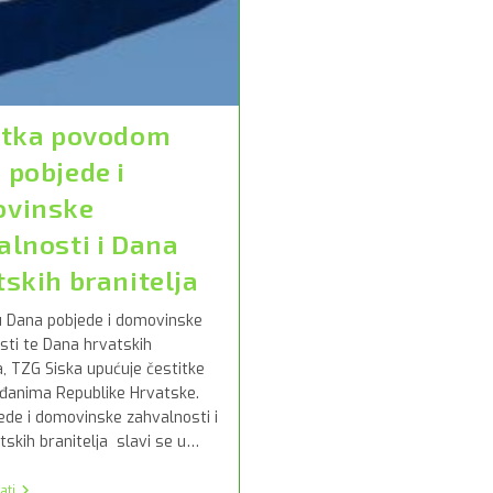
itka povodom
 pobjede i
vinske
alnosti i Dana
tskih branitelja
 Dana pobjede i domovinske
sti te Dana hrvatskih
a, TZG Siska upućuje čestitke
đanima Republike Hrvatske.
ede i domovinske zahvalnosti i
tskih branitelja slavi se u…
Čestitka
ati