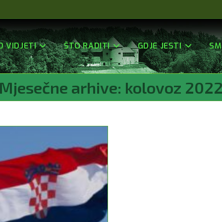
O VIDJETI
ŠTO RADITI
GDJE JESTI
SM
Mjesečne arhive: kolovoz 202