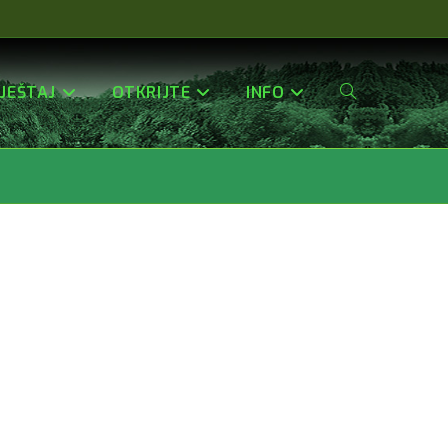
JEŠTAJ
OTKRIJTE
INFO
Uključi/isključi
2
Pretragu
Web-
Stranice