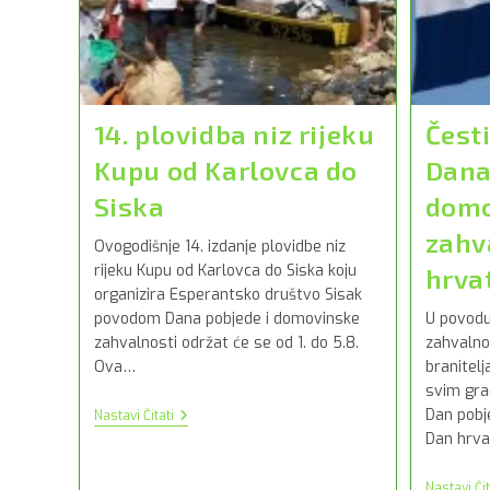
14. plovidba niz rijeku
Čest
Kupu od Karlovca do
Dana
Siska
domo
zahv
Ovogodišnje 14. izdanje plovidbe niz
rijeku Kupu od Karlovca do Siska koju
hrva
organizira Esperantsko društvo Sisak
povodom Dana pobjede i domovinske
U povodu
zahvalnosti održat će se od 1. do 5.8.
zahvalno
Ova…
branitelj
svim gra
14.
Dan pobj
Nastavi Čitati
Plovidba
Dan hrva
Niz
Rijeku
Kupu
Nastavi Čit