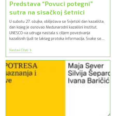
Predstava “Povuci potegni”
sutra na sisačkoj šetnici
U subotu 27. ožujka, obilježava se Svjetski dan kazališta,
dan kojeg je osnovao Međunarodni kazališni institut,
UNESCO-va udruga nastala s ciljem povezivanja
kazališnih ljudi te lakšeg protoka informacija. Svake se…
Predstava
Nastavi Čitati
“Povuci
Potegni”
Sutra
Na
Sisačkoj
Šetnici