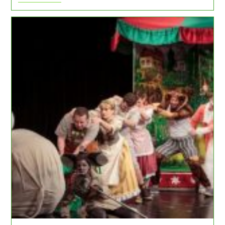
Prirode
Lonjsko
Polje
Obilježava
Svoj
31.
Rođendan
U
Subotu