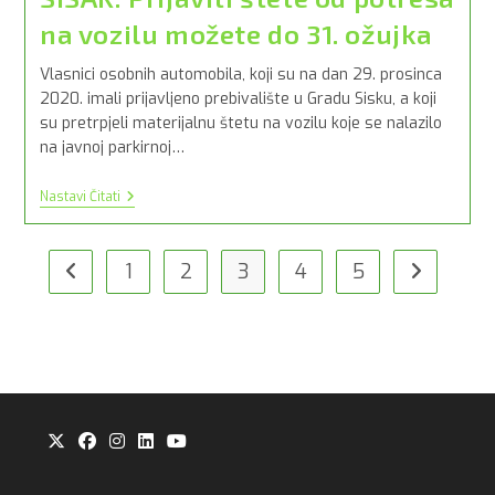
na vozilu možete do 31. ožujka
Vlasnici osobnih automobila, koji su na dan 29. prosinca
2020. imali prijavljeno prebivalište u Gradu Sisku, a koji
su pretrpjeli materijalnu štetu na vozilu koje se nalazilo
na javnoj parkirnoj…
SISAK:
Nastavi Čitati
Prijaviti
Štete
Od
Potresa
1
2
3
4
5
Idi na prijašnju stranicu
Idi na slije
Na
Vozilu
Možete
Do
31.
Ožujka