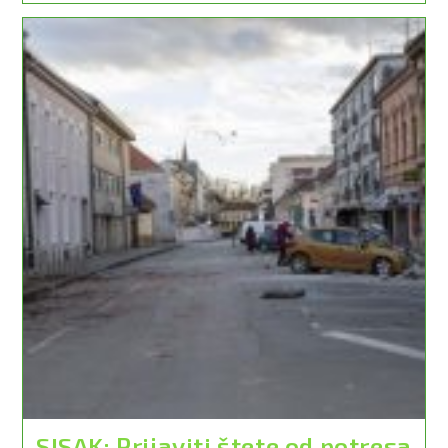
/
Nakon
Potresa
#3:
Četvrtak,
25/3/2021,
18,00
Sati
SISAK: Prijaviti štete od potresa