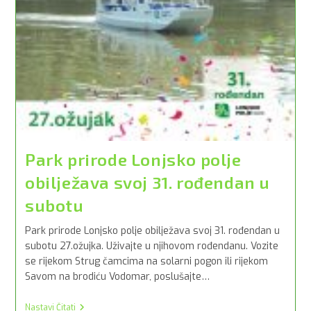
Park prirode Lonjsko polje
obilježava svoj 31. rođendan u
subotu
Park prirode Lonjsko polje obilježava svoj 31. rođendan u
subotu 27.ožujka. Uživajte u njihovom rođendanu. Vozite
se rijekom Strug čamcima na solarni pogon ili rijekom
Savom na brodiću Vodomar, poslušajte…
Park
Nastavi Čitati