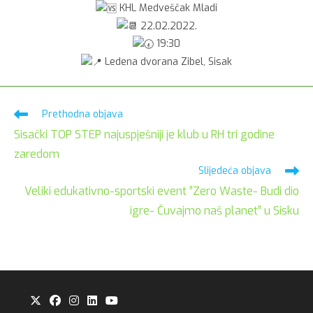
KHL Medveščak Mladi
22.02.2022.
19:30
Ledena dvorana Zibel, Sisak
Pročitaj
Prethodna objava
više
Sisački TOP STEP najuspješniji je klub u RH tri godine
članaka
zaredom
Slijedeća objava
Veliki edukativno-sportski event ”Zero Waste- Budi dio
igre- Čuvajmo naš planet” u Sisku