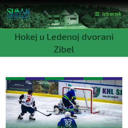
Izbornik
Preskoči
Hokej u Ledenoj dvorani
na
sadržaj
Zibel