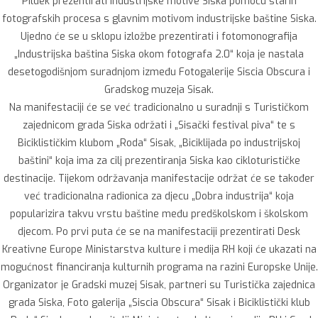
Pildek prezentirati industrijske motive Siska pomoću starih
fotografskih procesa s glavnim motivom industrijske baštine Siska.
Ujedno će se u sklopu izložbe prezentirati i fotomonografija
„Industrijska baština Siska okom fotografa 2.0“ koja je nastala
desetogodišnjom suradnjom između Fotogalerije Siscia Obscura i
Gradskog muzeja Sisak.
Na manifestaciji će se već tradicionalno u suradnji s Turističkom
zajednicom grada Siska održati i „Sisački festival piva“ te s
Biciklističkim klubom „Roda“ Sisak, „Biciklijada po industrijskoj
baštini“ koja ima za cilj prezentiranja Siska kao cikloturističke
destinacije. Tijekom održavanja manifestacije održat će se također
već tradicionalna radionica za djecu „Dobra industrija“ koja
popularizira takvu vrstu baštine među predškolskom i školskom
djecom. Po prvi puta će se na manifestaciji prezentirati Desk
Kreativne Europe Ministarstva kulture i medija RH koji će ukazati na
mogućnost financiranja kulturnih programa na razini Europske Unije.
Organizator je Gradski muzej Sisak, partneri su Turistička zajednica
grada Siska, Foto galerija „Siscia Obscura“ Sisak i Biciklistički klub