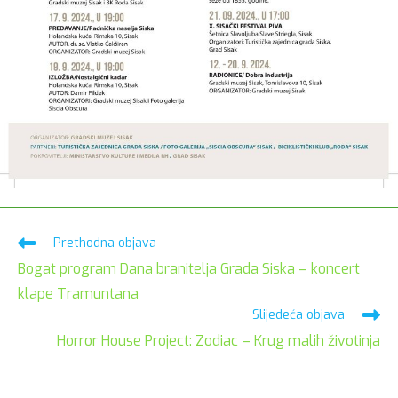
Pročitaj
Prethodna objava
više
Bogat program Dana branitelja Grada Siska – koncert
članaka
klape Tramuntana
Slijedeća objava
Horror House Project: Zodiac – Krug malih životinja