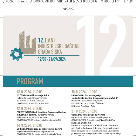
„Roda“ Sisak, a pokrovitelji Ministarstvo kulture i medija RH i Grad
Sisak.