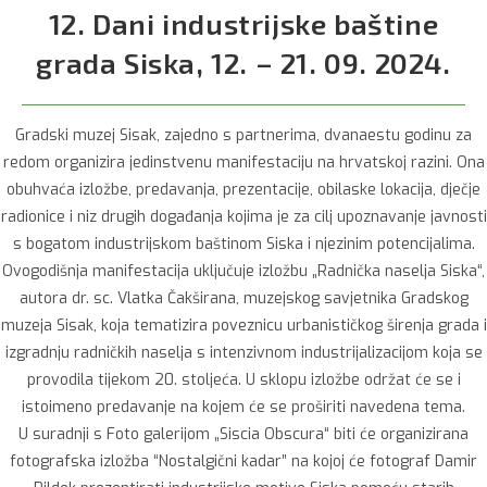
12. Dani industrijske baštine
grada Siska, 12. – 21. 09. 2024.
Gradski muzej Sisak, zajedno s partnerima, dvanaestu godinu za
redom organizira jedinstvenu manifestaciju na hrvatskoj razini. Ona
obuhvaća izložbe, predavanja, prezentacije, obilaske lokacija, dječje
radionice i niz drugih događanja kojima je za cilj upoznavanje javnosti
s bogatom industrijskom baštinom Siska i njezinim potencijalima.
Ovogodišnja manifestacija uključuje izložbu „Radnička naselja Siska“,
autora dr. sc. Vlatka Čakširana, muzejskog savjetnika Gradskog
muzeja Sisak, koja tematizira poveznicu urbanističkog širenja grada i
izgradnju radničkih naselja s intenzivnom industrijalizacijom koja se
provodila tijekom 20. stoljeća. U sklopu izložbe održat će se i
istoimeno predavanje na kojem će se proširiti navedena tema.
U suradnji s Foto galerijom „Siscia Obscura“ biti će organizirana
fotografska izložba “Nostalgični kadar” na kojoj će fotograf Damir