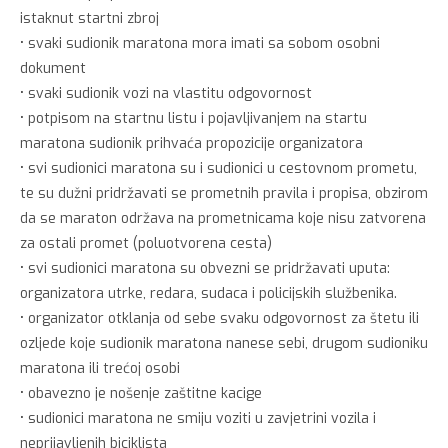
istaknut startni zbroj
• svaki sudionik maratona mora imati sa sobom osobni
dokument
• svaki sudionik vozi na vlastitu odgovornost
• potpisom na startnu listu i pojavljivanjem na startu
maratona sudionik prihvaća propozicije organizatora
• svi sudionici maratona su i sudionici u cestovnom prometu,
te su dužni pridržavati se prometnih pravila i propisa, obzirom
da se maraton održava na prometnicama koje nisu zatvorena
za ostali promet (poluotvorena cesta)
• svi sudionici maratona su obvezni se pridržavati uputa:
organizatora utrke, redara, sudaca i policijskih službenika.
• organizator otklanja od sebe svaku odgovornost za štetu ili
ozljede koje sudionik maratona nanese sebi, drugom sudioniku
maratona ili trećoj osobi
• obavezno je nošenje zaštitne kacige
• sudionici maratona ne smiju voziti u zavjetrini vozila i
neprijavljenih biciklista