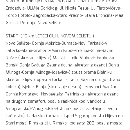
Start maratona je u STAROM GRADU- Obala Tome Bakrača
Erdoedyja- Ul.Mije Goričkog- Ul. Nikole Tesle- Ul. Fistrovićeva-
Ferde Hefele- Zagrebačka-Staro Praćno- Stara Drenčina- Maa
Gorica- Petrinja- Novo Selište
START ( 16 km LETEĆI CILJ U NOVOM SELIŠTU )
Novo Selište- Gornje Mokrice-Dumače-Novi Farkašić-V
ratečko-Slana-Graberje-Marin Brod-Prekopa-Glina-Ravno
Rašće (skretanje lijevo )-Majski Trtnik- Vlahović-Grabovac
Banski-Donja Bačuga-Zelene dolina (skretanje desno)-Donja
Mlinoga-Gornja Mlinoga-Jošavica-( spust prema Bjelniku,
skretanje lijevo, opasna točka jer se prelazi na drugu stranu
kolnika), Bjelnik-Blinja-(skretanje desno)-Letovanci-Madžari-
Gornje Komarevo- Novoselska-Petrinjska-( skretanje desno
na drugom semaforu poslije raskršća kod Ivančice u
Vinogradsku)-Vinogradska-(strmi spust i skretanje lijevo u
Lađarsku)- Lađarska-(proazak ispod Stgarog mosta i lijevo na
Stari most)-Rimska-cij u Rimskoj kod sata 200 poslije mosta