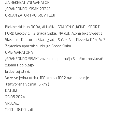
ZA REKREATIVNI MARATON
„GRANFONDO SISAK 2024“
ORGANIZATOR I POKROVITELJI
Bicikistički klub RODA, ALUMINIJ GRAĐENJE ,KEINDL SPORT,
FORD Lacković, TZ grada Siska, INA d.d., Alpha bike,Sweetie
Slastice , Restoran Stari grad, , Šašek A.a., Pizzeria 044, MiP,
Zajednica sportskih udruga Grada Siska.
OPIS MARATONA
„GRANFONDO SISAK“ vozi se na području Sisačko-moslavačke
županije po blago
brdovitoj stazi.
Voze se jedna utrka, 108 km sa 1062 n/m elevacije
(zatvorena vožnja 16 km )
DATUM
26.05.2024.
VRIJEME
11:00 – 18:00 sati