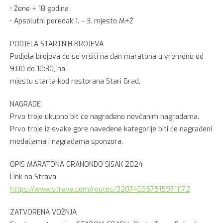
• Žene + 18 godina
• Apsolutni poredak 1. – 3. mjesto M+Ž
PODJELA STARTNIH BROJEVA
Podjela brojeva će se vršiti na dan maratona u vremenu od
9:00 do 10:30, na
mjestu starta kod restorana Stari Grad.
NAGRADE
Prvo troje ukupno bit će nagrađeno novčanim nagradama.
Prvo troje iz svake gore navedene kategorije biti će nagrađeni
medaljama i nagradama sponzora.
OPIS MARATONA GRANONDO SISAK 2024
Link na Strava
https://www.strava.com/routes/3207403575159711172
ZATVORENA VOŽNJA