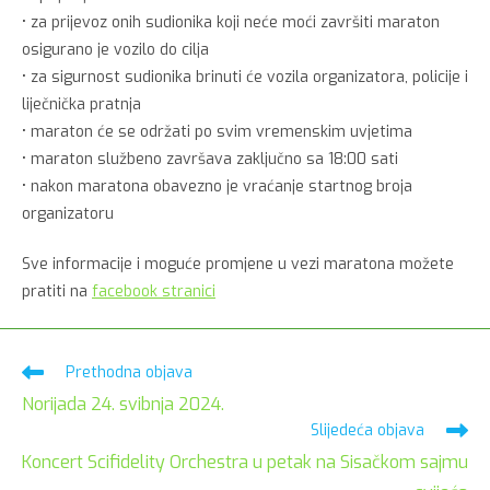
• za prijevoz onih sudionika koji neće moći završiti maraton
osigurano je vozilo do cilja
• za sigurnost sudionika brinuti će vozila organizatora, policije i
liječnička pratnja
• maraton će se održati po svim vremenskim uvjetima
• maraton službeno završava zaključno sa 18:00 sati
• nakon maratona obavezno je vraćanje startnog broja
organizatoru
Sve informacije i moguće promjene u vezi maratona možete
pratiti na
facebook stranici
Pročitaj
Prethodna objava
više
Norijada 24. svibnja 2024.
članaka
Slijedeća objava
Koncert Scifidelity Orchestra u petak na Sisačkom sajmu