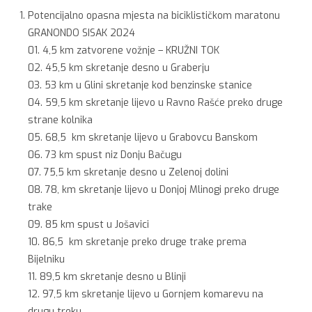
Potencijalno opasna mjesta na biciklističkom maratonu
GRANONDO SISAK 2024
01. 4,5 km zatvorene vožnje – KRUŽNI TOK
02. 45,5 km skretanje desno u Graberju
03. 53 km u Glini skretanje kod benzinske stanice
04. 59,5 km skretanje lijevo u Ravno Rašće preko druge
strane kolnika
05. 68,5 km skretanje lijevo u Grabovcu Banskom
06. 73 km spust niz Donju Bačugu
07. 75,5 km skretanje desno u Zelenoj dolini
08. 78, km skretanje lijevo u Donjoj Mlinogi preko druge
trake
09. 85 km spust u Jošavici
10. 86,5 km skretanje preko druge trake prema
Bijelniku
11. 89,5 km skretanje desno u Blinji
12. 97,5 km skretanje lijevo u Gornjem komarevu na
drugu treku