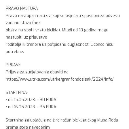
PRAVO NASTUPA
Pravo nastupa imaju svi koji se osjećaju sposobni za odvesti
zadanu stazu (bez
obzira na spol i vrstu bicikla). Mlađi od 18 godina mogu
nastupiti uz prisustvo
roditelja ili trenera uz potpisanu suglasnost. Licence nisu
potrebne.
PRIJAVE
Prijave za sudjelovanje obaviti na
https://www.utrka.com/utrke/granfondosisak/2024/info/
STARTNINA
• do 15.05.2023. – 30 EURA
• od 16.05.2023. – 35 EURA
Startnina se uplaćuje na žiro račun biciklističkog kluba Roda
prema gore navedenim