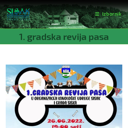
Izbornik
Preskoči
1. gradska revija pasa
na
sadržaj