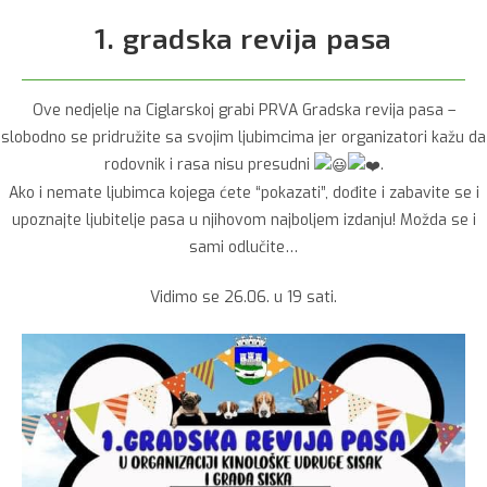
1. gradska revija pasa
Ove nedjelje na Ciglarskoj grabi PRVA Gradska revija pasa –
slobodno se pridružite sa svojim ljubimcima jer organizatori kažu da
rodovnik i rasa nisu presudni
.
Ako i nemate ljubimca kojega ćete “pokazati”, dođite i zabavite se i
upoznajte ljubitelje pasa u njihovom najboljem izdanju! Možda se i
sami odlučite…
Vidimo se 26.06. u 19 sati.