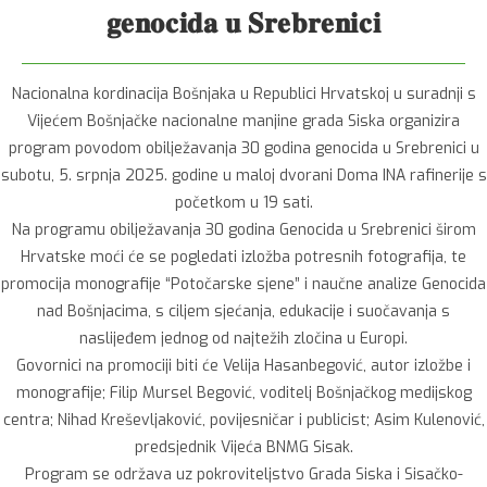
𝐠𝐞𝐧𝐨𝐜𝐢𝐝𝐚 𝐮 𝐒𝐫𝐞𝐛𝐫𝐞𝐧𝐢𝐜𝐢
Nacionalna kordinacija Bošnjaka u Republici Hrvatskoj u suradnji s
Vijećem Bošnjačke nacionalne manjine grada Siska organizira
program povodom obilježavanja 30 godina genocida u Srebrenici u
subotu, 5. srpnja 2025. godine u maloj dvorani Doma INA rafinerije s
početkom u 19 sati.
Na programu obilježavanja 30 godina Genocida u Srebrenici širom
Hrvatske moći će se pogledati izložba potresnih fotografija, te
promocija monografije “Potočarske sjene” i naučne analize Genocida
nad Bošnjacima, s ciljem sjećanja, edukacije i suočavanja s
naslijeđem jednog od najtežih zločina u Europi.
Govornici na promociji biti će Velija Hasanbegović, autor izložbe i
monografije; Filip Mursel Begović, voditelj Bošnjačkog medijskog
centra; Nihad Kreševljaković, povijesničar i publicist; Asim Kulenović,
predsjednik Vijeća BNMG Sisak.
Program se održava uz pokroviteljstvo Grada Siska i Sisačko-