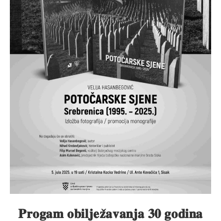
𝐏𝐫𝐨𝐠𝐚𝐦 𝐨𝐛𝐢𝐥𝐣𝐞𝐳̌𝐚𝐯𝐚𝐧𝐣𝐚 𝟑𝟎 𝐠𝐨𝐝𝐢𝐧𝐚