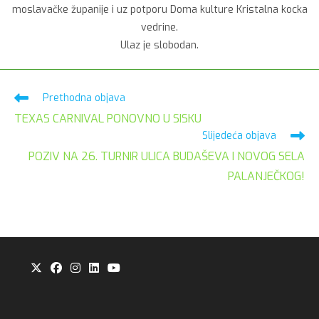
moslavačke županije i uz potporu Doma kulture Kristalna kocka
vedrine.
Ulaz je slobodan.
Pročitaj
Prethodna objava
više
TEXAS CARNIVAL PONOVNO U SISKU
članaka
Slijedeća objava
POZIV NA 26. TURNIR ULICA BUDAŠEVA I NOVOG SELA
PALANJEČKOG!